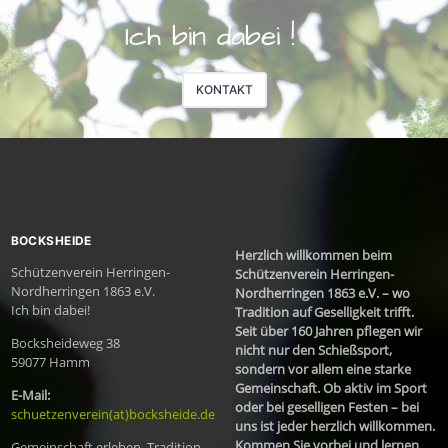
Ich bin dabei !
KONTAKT
BOCKSHEIDE
Herzlich willkommen beim
Schützenverein Herringen-
Schützenverein Herringen-
Nordherringen 1863 e.V.
Nordherringen 1863 e.V. – wo
Ich bin dabei!
Tradition auf Geselligkeit trifft.
Seit über 160 Jahren pflegen wir
Bocksheideweg 38
nicht nur den Schießsport,
59077 Hamm
sondern vor allem eine starke
Gemeinschaft. Ob aktiv im Sport
E-Mail:
oder bei geselligen Festen – bei
schuetzenverein(at)bocksheide.de
uns ist jeder herzlich willkommen.
Kommen Sie vorbei und lernen
Gemeinschaft erleben, Tradition