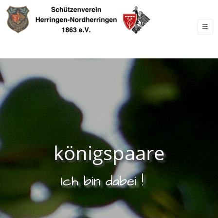
königspaare
Ich bin dabei !