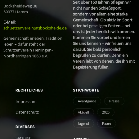
Seit über 160 Jahren pflegen wir
Bocksheideweg 38
nicht nur den Schießsport,
59077 Hamm
sondern vor allem eine starke
Gemeinschaft. Ob aktiv im Sport
E-Mail:
oder bei geselligen Festen – bei
schuetzenverein(at)bocksheide.de
uns ist jeder herzlich willkommen.
Kommen Sie vorbei und lernen
Gemeinschaft erleben, Tradition
Sie uns kennen – wir freuen uns
leben – dafür steht der
darauf, Sie bald persönlich
Schützenverein Herringen-
begrüßen zu dürfen. Denn ein
Nordherringen 1863 e.V.
Verein lebt von denen, die ihn mit
Begeisterung füllen.
RECHTLICHES
STICHWORTE
Avantgarde
Presse
Impressum
Datenschutz
Aktuell
2025
Jugend
Paare
DIVERSES
Satzung